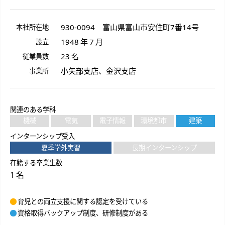
930-0094
富山県
富山市
安住町
7番14号
本社所在地
1948 年 7 月
設立
23 名
従業員数
小矢部支店、金沢支店
事業所
関連のある学科
機械
電気
電子情報
環境都市
建築
インターンシップ受入
夏季学外実習
長期インターンシップ
在籍する卒業生数
1 名
育児との両立支援に関する認定を受けている
資格取得バックアップ制度、研修制度がある