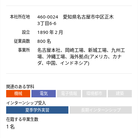
460-0024
愛知県
名古屋市
中区正木
本社所在地
3丁目6-6
1890 年 2 月
設立
800 名
従業員数
名古屋本社、岡崎工場、新城工場、九州工
事業所
場、沖縄工場、海外拠点(アメリカ、カナ
ダ、中国、インドネシア)
関連のある学科
機械
電気
電子情報
環境都市
建築
インターンシップ受入
夏季学外実習
長期インターンシップ
在籍する卒業生数
1 名