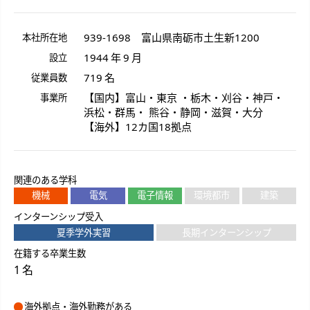
939-1698
富山県
南砺市
土生新
1200
本社所在地
1944 年 9 月
設立
719 名
従業員数
【国内】富山・東京 ・栃木・刈谷・神戸・
事業所
浜松・群馬・ 熊谷・静岡・滋賀・大分
【海外】12カ国18拠点
関連のある学科
機械
電気
電子情報
環境都市
建築
インターンシップ受入
夏季学外実習
長期インターンシップ
在籍する卒業生数
1 名
海外拠点・海外勤務がある