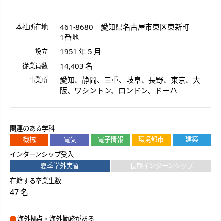
461-8680
愛知県
名古屋市東区
東新町
本社所在地
1番地
1951 年 5 月
設立
14,403 名
従業員数
愛知、静岡、三重、岐阜、長野、東京、大
事業所
阪、ワシントン、ロンドン、ドーハ
関連のある学科
機械
電気
電子情報
環境都市
建築
インターンシップ受入
夏季学外実習
長期インターンシップ
在籍する卒業生数
47 名
海外拠点・海外勤務がある