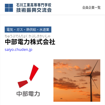
会員企業一覧
電気・ガス・熱供給・水道業
ちゅうぶでんりょく かぶしきかいしゃ
中部電力株式会社
saiyo.chuden.jp