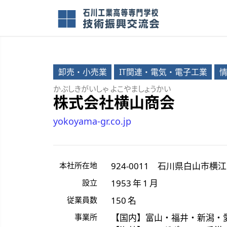
卸売・小売業
IT関連・電気・電子工業
かぶしきがいしゃ よこやましょうかい
株式会社横山商会
yokoyama-gr.co.jp
本社所在地
924-0011
石川県
白山市
横江
設立
1953 年 1 月
従業員数
150 名
事業所
【国内】富山・福井・新潟・