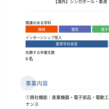
【海外】シンガポール・香港
関連のある学科
機械
電気
電子
インターンシップ受入
夏季学外実習
在籍する卒業生数
6 名
事業内容
①商社機能：産業機器・電子部品・電動工
ナンス