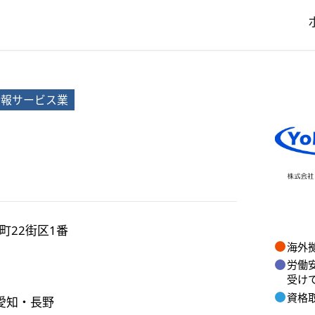
情報サービス業
町
22街区1番
海外
労働
受け
資格
愛知・長野