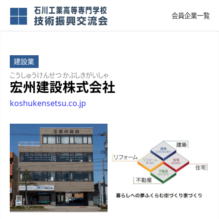
会員企業一覧
建設業
こうしゅうけんせつ かぶしきがいしゃ
宏州建設株式会社
koshukensetsu.co.jp