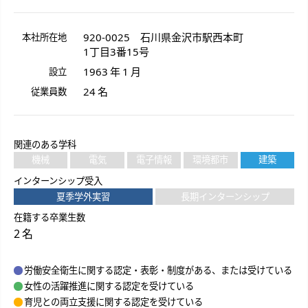
920-0025
石川県
金沢市
駅西本町
本社所在地
1丁目3番15号
1963 年 1 月
設立
24 名
従業員数
関連のある学科
機械
電気
電子情報
環境都市
建築
インターンシップ受入
夏季学外実習
長期インターンシップ
在籍する卒業生数
2 名
労働安全衛生に関する認定・表彰・制度がある、または受けている
女性の活躍推進に関する認定を受けている
育児との両立支援に関する認定を受けている