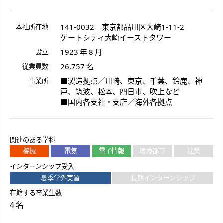
141-0032
東京都
品川区
大崎
1-11-2
本社所在地
ゲートシティ大崎イーストタワー
1923 年 8 月
設立
26,757 名
従業員数
■製造拠点／川崎、東京、千葉、鈴鹿、神
事業所
戸、筑波、松本、四日市、吹上など
■国内各支社・支店／海外各拠点
関連のある学科
機械
電気
電子情報
環境都市
建築
インターンシップ受入
夏季学外実習
長期インターンシップ
在籍する卒業生数
4 名