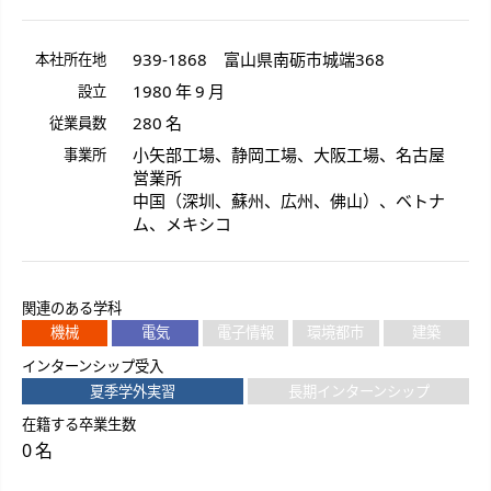
939-1868
富山県
南砺市
城端
368
本社所在地
1980 年 9 月
設立
280 名
従業員数
小矢部工場、静岡工場、大阪工場、名古屋
事業所
営業所
中国（深圳、蘇州、広州、佛山）、ベトナ
ム、メキシコ
関連のある学科
機械
電気
電子情報
環境都市
建築
インターンシップ受入
夏季学外実習
長期インターンシップ
在籍する卒業生数
0 名