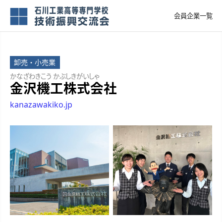
会員企業一覧
卸売・小売業
かなざわきこう かぶしきがいしゃ
金沢機工株式会社
kanazawakiko.jp