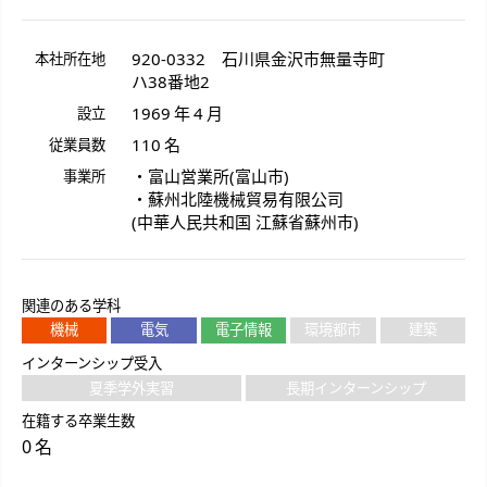
920-0332
石川県
金沢市
無量寺町
本社所在地
ハ38番地2
1969 年 4 月
設立
110 名
従業員数
・富山営業所(富山市)
事業所
・蘇州北陸機械貿易有限公司
(中華人民共和国 江蘇省蘇州市)
関連のある学科
機械
電気
電子情報
環境都市
建築
インターンシップ受入
夏季学外実習
長期インターンシップ
在籍する卒業生数
0 名