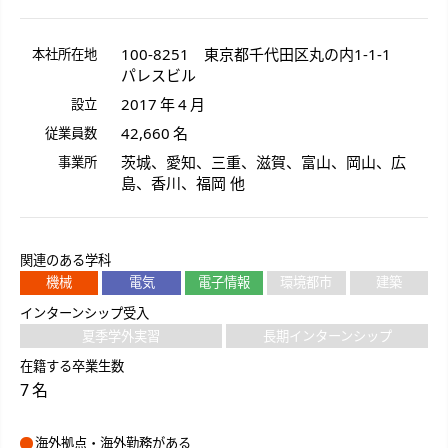
100-8251
東京都
千代田区
丸の内
1-1-1
本社所在地
パレスビル
2017 年 4 月
設立
42,660 名
従業員数
茨城、愛知、三重、滋賀、富山、岡山、広
事業所
島、香川、福岡 他
関連のある学科
機械
電気
電子情報
環境都市
建築
インターンシップ受入
夏季学外実習
長期インターンシップ
在籍する卒業生数
7 名
海外拠点・海外勤務がある