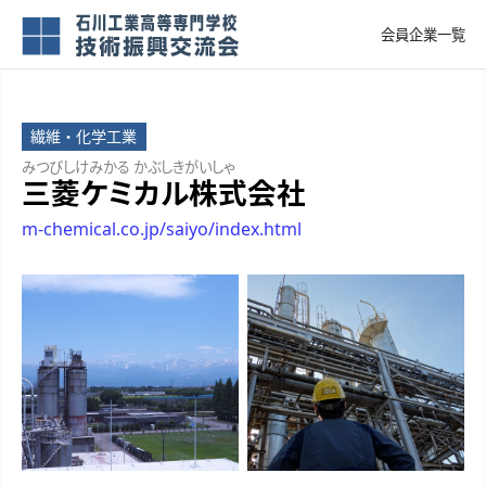
会員企業一覧
繊維・化学工業
みつびしけみかる かぶしきがいしゃ
三菱ケミカル株式会社
m-chemical.co.jp/saiyo/index.html