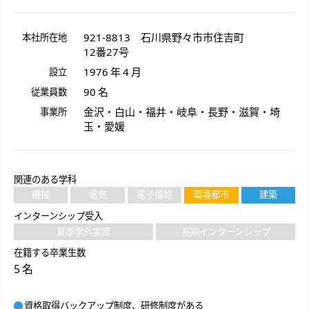
921-8813
石川県
野々市市
住吉町
本社所在地
12番27号
1976 年 4 月
設立
90 名
従業員数
金沢・白山・福井・岐阜・長野・滋賀・埼
事業所
玉・愛媛
関連のある学科
機械
電気
電子情報
環境都市
建築
インターンシップ受入
夏季学外実習
長期インターンシップ
在籍する卒業生数
5 名
資格取得バックアップ制度、研修制度がある