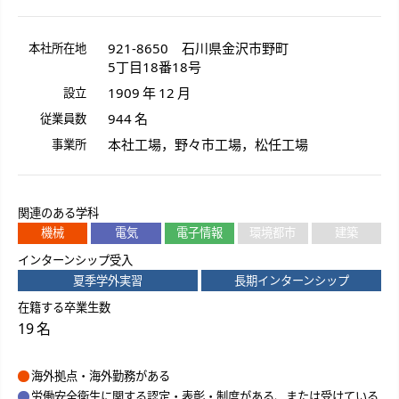
921-8650
石川県
金沢市
野町
本社所在地
5丁目18番18号
1909 年 12 月
設立
944 名
従業員数
本社工場，野々市工場，松任工場
事業所
関連のある学科
機械
電気
電子情報
環境都市
建築
インターンシップ受入
夏季学外実習
長期インターンシップ
在籍する卒業生数
19 名
海外拠点・海外勤務がある
労働安全衛生に関する認定・表彰・制度がある、または受けている