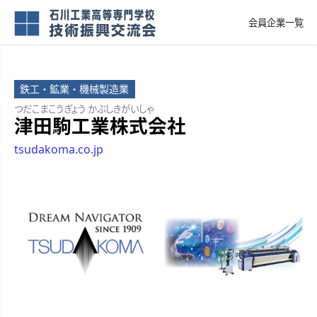
会員企業一覧
鉄工・鉱業・機械製造業
つだこまこうぎょう かぶしきがいしゃ
津田駒工業株式会社
tsudakoma.co.jp