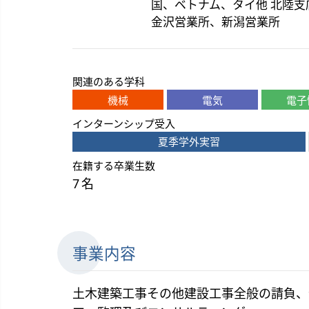
国、ベトナム、タイ他 北陸支
金沢営業所、新潟営業所
関連のある学科
機械
電気
電子
インターンシップ受入
夏季学外実習
在籍する卒業生数
7 名
事業内容
土木建築工事その他建設工事全般の請負、