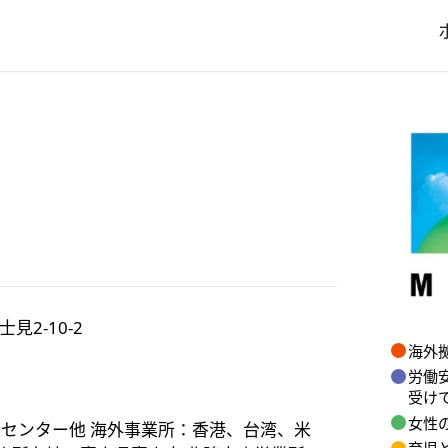
士見
2-10-2
海外
労働
受け
女性
総合センター他 海外事業所：香港、台湾、米