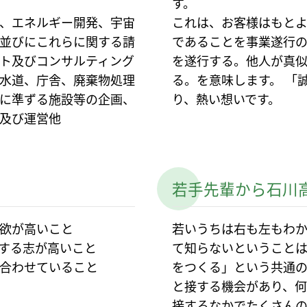
す。
、エネルギー開発、宇宙
これは、お客様はもと
並びにこれらに関する請
であることを事業遂行
ト及びコンサルティング
を遂行する。他人が真
水道、庁舎、廃棄物処理
る。を意味します。 「
に準ずる施設等の企画、
り、熱い想いです。
及び運営他
若手先輩から石川
欲が高いこと
若いうちは右も左もわ
する志が高いこと
て知らないということ
合わせていること
をつくる」という共通
と接する機会があり、
接するなかでたくさん