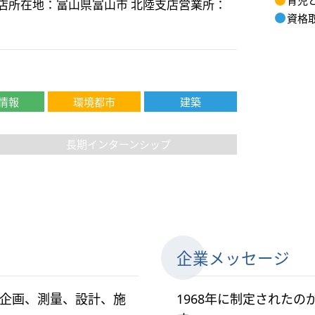
育児
店所在地：富山県富山市 北陸支店営業所：
資格
情報
環境都市
建築
長期インターンシップ
企業メッセージ
企画、測量、設計、施
1968年に制定された