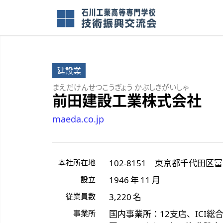
建設業
まえだけんせつこうぎょう かぶしきがいしゃ
前田建設工業株式会社
maeda.co.jp
本社所在地
102-8151
東京都
千代田区
富
設立
1946 年 11 月
従業員数
3,220 名
事業所
国内事業所：12支店、ICI