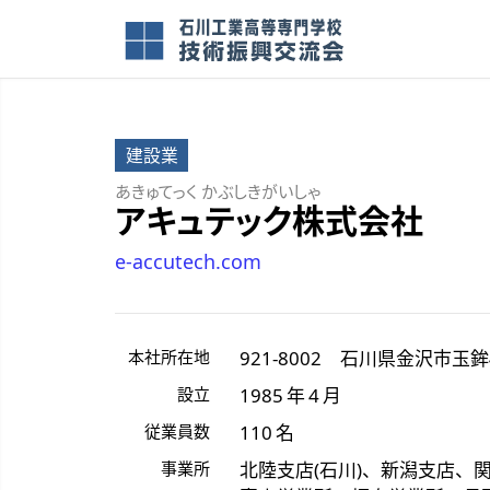
建設業
あきゅてっく かぶしきがいしゃ
アキュテック株式会社
e-accutech.com
本社所在地
921-8002
石川県
金沢市
玉鉾
設立
1985 年 4 月
従業員数
110 名
事業所
北陸支店(石川)、新潟支店、