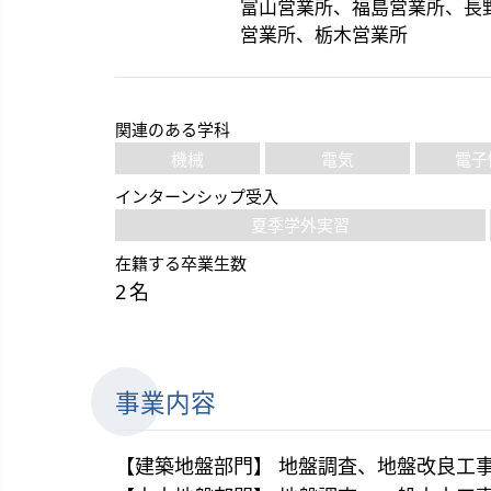
富山営業所、福島営業所、長
営業所、栃木営業所
関連のある学科
機械
電気
電子
インターンシップ受入
夏季学外実習
在籍する卒業生数
2 名
事業内容
【建築地盤部門】 地盤調査、地盤改良工