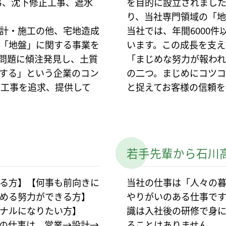
事、沈下修正工事、遮水
を目的に設立されました
り、当社専門領域の「地
計・施工の他、宅地造成
当社では、年間6000
「地盤」に関する事業を
います。この成長を支え
問題に傾注発見し、土質
「まじめな努力が報わ
する」という企業のコン
の二つ。まじめにコツコ
良工事を追求、提供して
と捉えてお客様の信頼を
若手先輩から石川
る方】【何事も前向きに
当社の仕事は「人々の暮
める努力ができる方】
やりがいのある仕事です
ナルになりたい方】
識は入社後の研修で身
の仕事は、営業→設計→
ることはありません。